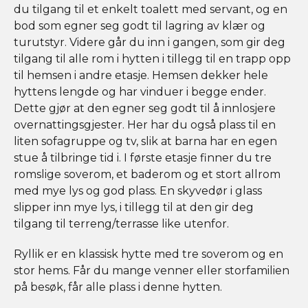
du tilgang til et enkelt toalett med servant, og en
bod som egner seg godt til lagring av klær og
turutstyr. Videre går du inn i gangen, som gir deg
tilgang til alle rom i hytten i tillegg til en trapp opp
til hemsen i andre etasje. Hemsen dekker hele
hyttens lengde og har vinduer i begge ender.
Dette gjør at den egner seg godt til å innlosjere
overnattingsgjester. Her har du også plass til en
liten sofagruppe og tv, slik at barna har en egen
stue å tilbringe tid i. I første etasje finner du tre
romslige soverom, et baderom og et stort allrom
med mye lys og god plass. En skyvedør i glass
slipper inn mye lys, i tillegg til at den gir deg
tilgang til terreng/terrasse like utenfor.
Ryllik er en klassisk hytte med tre soverom og en
stor hems. Får du mange venner eller storfamilien
på besøk, får alle plass i denne hytten.