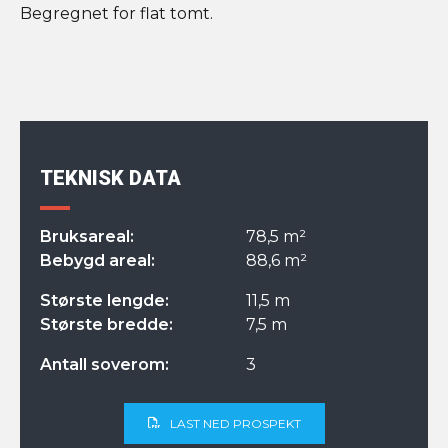
Begregnet for flat tomt.
TEKNISK DATA
Bruksareal:
78,5 m²
Bebygd areal:
88,6 m²
Største lengde:
11,5 m
Største bredde:
7,5 m
Antall soverom:
3
LAST NED PROSPEKT