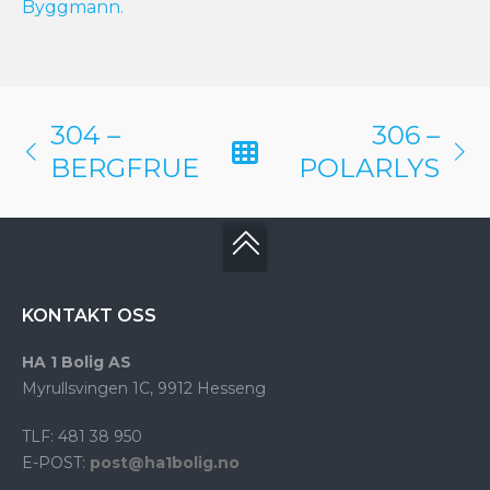
Byggmann.
304 –
306 –
BERGFRUE
POLARLYS
KONTAKT OSS
HA 1 Bolig AS
Myrullsvingen 1C, 9912 Hesseng
TLF: 481 38 950
E-POST:
post@ha1bolig.no