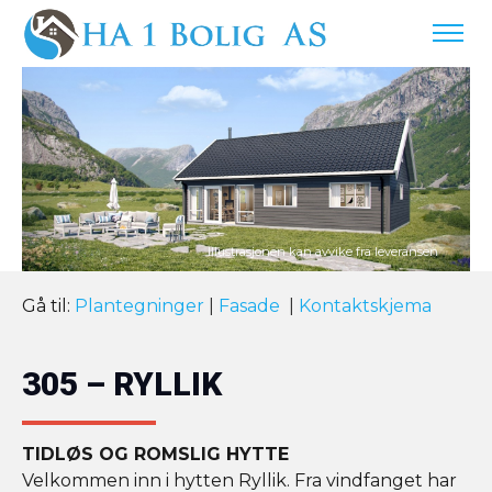
Gå til:
Plantegninger
|
Fasade
|
Kontaktskjema
305 – RYLLIK
TIDLØS OG ROMSLIG HYTTE
Velkommen inn i hytten Ryllik. Fra vindfanget har