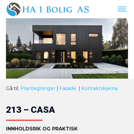
Gå til:
Plantegninger
|
Fasade
|
Kontaktskjema
213 – CASA
INNHOLDSRIK OG PRAKTISK