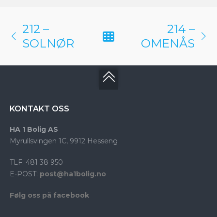
212 –
214 –
SOLNØR
OMENÅS
KONTAKT OSS
HA 1 Bolig AS
Myrullsvingen 1C, 9912 Hesseng
TLF: 481 38 950
E-POST:
post@ha1bolig.no
Følg oss på facebook