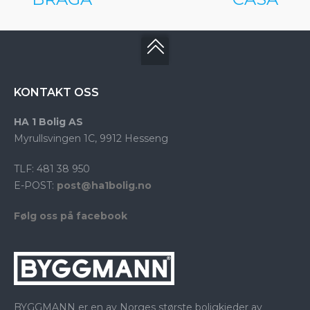
KONTAKT OSS
HA 1 Bolig AS
Myrullsvingen 1C, 9912 Hesseng
TLF: 481 38 950
E-POST:
post@ha1bolig.no
Følg oss på facebook
BYGGMANN er en av Norges største boligkjeder av