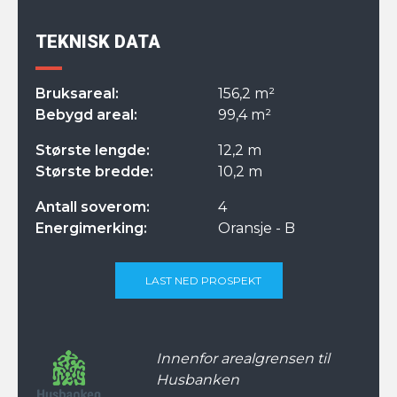
TEKNISK DATA
Bruksareal:
156,2 m²
Bebygd areal:
99,4 m²
Største lengde:
12,2 m
Største bredde:
10,2 m
Antall soverom:
4
Energimerking:
Oransje - B
LAST NED PROSPEKT
Innenfor arealgrensen til
Husbanken