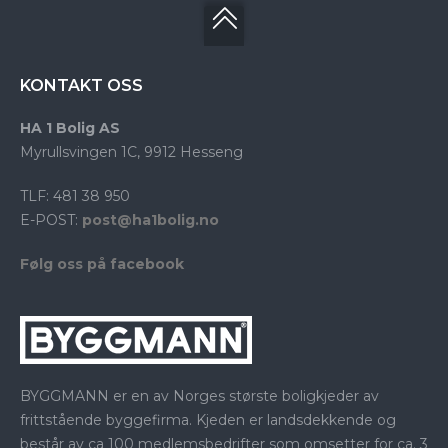
KONTAKT OSS
HA 1 Bolig AS
Myrullsvingen 1C, 9912 Hesseng
TLF: 481 38 950
E-POST:
post@ha1bolig.no
Følg oss på facebook
BYGGMANN er en av Norges største boligkjeder av
frittstående byggefirma. Kjeden er landsdekkende og
består av ca 100 medlemsbedrifter som omsetter for ca. 3