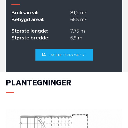
Bruksareal:
81,2 m²
Bebygd areal:
66,5 m²
Største lengde:
7,75 m
Største bredde:
6,9 m
LAST NED PROSPEKT
PLANTEGNINGER