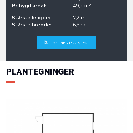
Bebygd areal:
49,2 m²
Største lengde:
7,2 m
Største bredde:
6,6 m
LAST NED PROSPEKT
PLANTEGNINGER