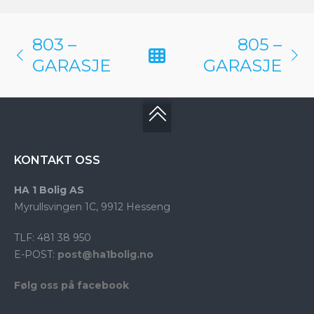
803 –
805 –
GARASJE
GARASJE
KONTAKT OSS
HA 1 Bolig AS
Myrullsvingen 1C, 9912 Hesseng
TLF: 481 38 950
E-POST:
post@ha1bolig.no
Følg oss på facebook