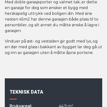
Med doble garasjeporter og valmet tak, er dette
en garasje for deg som ønsker et bygg med
herskapelig uttrykk ved boligen din. Med sine
nesten 45m2 har denne garasjen både plass til to
personbiler, og alt annet du måtte ønske å lagre i
garasjen.
Vinduer på øst- og vestsiden gir godt med lys, og
en dør med glass i bakkant av bygget lar deg gå ut
og inn av garasjen uten å måtte åpne portene.
TEKNISK DATA
Bruksareal:
44,9 m²