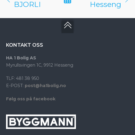
BJORLI
Hesseng
KONTAKT OSS
HA 1 Bolig AS
Myrullsvingen 1C, 9912 Hesseng
TLF: 481 38 950
E-POST:
post@ha1bolig.no
Følg oss på facebook