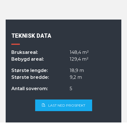
TEKNISK DATA
Bruksareal:
148,4 m²
Bebygd areal:
129,4 m²
Største lengde:
18,9 m
Største bredde:
9,2 m
Antall soverom:
5
LAST NED PROSPEKT