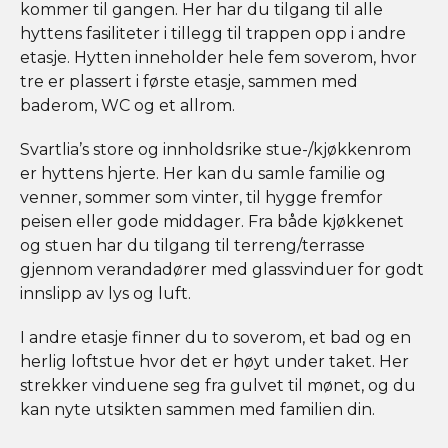
kommer til gangen. Her har du tilgang til alle
hyttens fasiliteter i tillegg til trappen opp i andre
etasje. Hytten inneholder hele fem soverom, hvor
tre er plassert i første etasje, sammen med
baderom, WC og et allrom.
Svartlia’s store og innholdsrike stue-/kjøkkenrom
er hyttens hjerte. Her kan du samle familie og
venner, sommer som vinter, til hygge fremfor
peisen eller gode middager. Fra både kjøkkenet
og stuen har du tilgang til terreng/terrasse
gjennom verandadører med glassvinduer for godt
innslipp av lys og luft.
I andre etasje finner du to soverom, et bad og en
herlig loftstue hvor det er høyt under taket. Her
strekker vinduene seg fra gulvet til mønet, og du
kan nyte utsikten sammen med familien din.