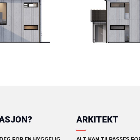
MASJON?
ARKITEKT
 DEG FOR EN HYGGELIG
ALT KAN TILPASSES F