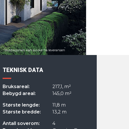
TEKNISK DATA
Bruksareal:
217,1, m²
Bebygd areal:
145,0 m²
Største lengde:
11,8 m
Største bredde:
13,2 m
Antall soverom:
4