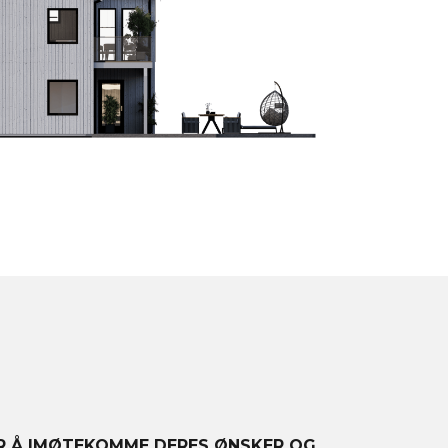
OR Å IMØTEKOMME DERES ØNSKER OG