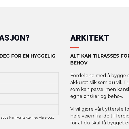
MASJON?
ARKITEKT
 DEG FOR EN HYGGELIG
ALT KAN TILPASSES F
BEHOV
Fordelene med å bygge et 
akkurat slik som du vil. T
som kan passe, men kanskj
egne ønsker og behov.
Vi vil gjøre vårt ytterste 
hele veien fra idé til fer
 at de kan kontakte meg via e-post
for at du skal få bygget 