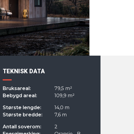
TEKNISK DATA
Bruksareal:
79,5 m²
Bebygd areal:
109,9 m²
Største lengde:
14,0 m
Største bredde:
7,6 m
Antall soverom:
2
Energimerking:
Oransje - B